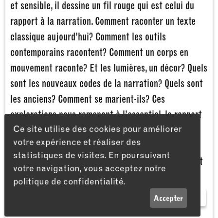
et sensible, il dessine un fil rouge qui est celui du
rapport à la narration. Comment raconter un texte
classique aujourd’hui? Comment les outils
contemporains racontent? Comment un corps en
mouvement raconte? Et les lumières, un décor? Quels
sont les nouveaux codes de la narration? Quels sont
les anciens? Comment se marient-ils? Ces
explorations nous ramenant à l’essentiel, le rapport
Ce site utilise des cookies pour améliorer
aux spectateur·trices, ces camarades essentiel·les
votre expérience et réaliser des
du moment scénique.
statistiques de visites. En poursuivant
– Les fiches techniques du Théâtre du Passage sont
votre navigation, vous acceptez notre
disponibles ici:
politique de confidentialité.
www.theatredupassage.ch/professionnelles/espace-
LISTE
INFOS
Accepter
pro