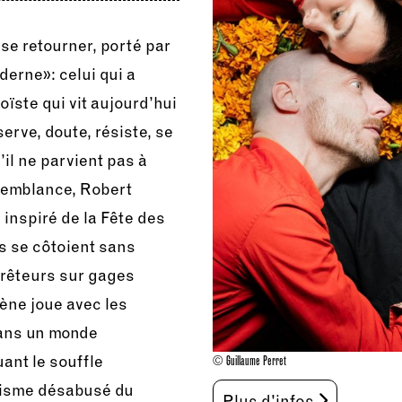
se retourner, porté par
derne»: celui qui a
ïste qui vit aujourd’hui
erve, doute, résiste, se
’il ne parvient pas à
ssemblance, Robert
inspiré de la Fête des
es se côtoient sans
prêteurs sur gages
cène joue avec les
dans un monde
ant le souffle
© Guillaume Perret
irisme désabusé du
Plus d'infos