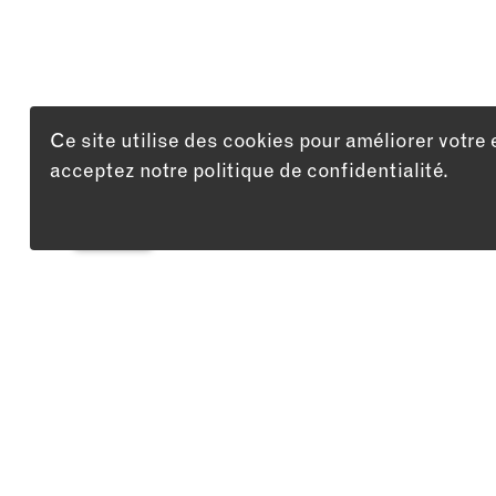
Ce site utilise des cookies pour améliorer votre 
acceptez notre politique de confidentialité.
LISTE
Adresse
10 DÉC 26
Théâtre du Passage
Pablo M
Passage Maximilien-de-Meuron 4
cherche
2000 Neuchâtel
encore l
de son
spectac