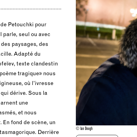
 de Petouchki pour
l parle, seul ou avec
e des paysages, des
acille. Adapté du
feïev, texte clandestin
«poème tragique» nous
gineuse, où l’ivresse
qui dérive. Sous la
carnent une
asmés, et nous
. En fond de scène, un
© Ian Dough
ntasmagorique. Derrière