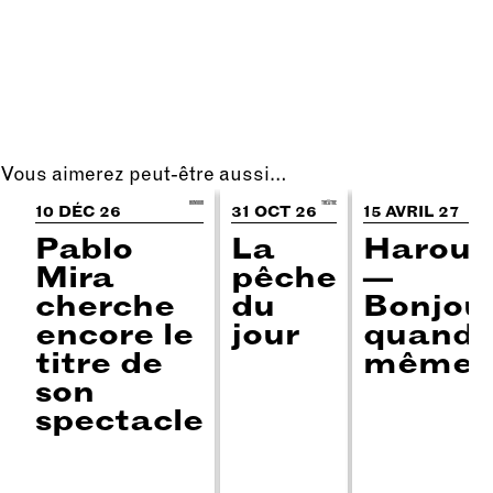
Vous aimerez peut-être aussi…
HUMOUR
THÉÂTRE
STAN
10 DÉC 26
31 OCT 26
15 AVRIL 27
Pablo
La
Harou
Mira
pêche
—
cherche
du
Bonjou
encore le
jour
quand
titre de
même
son
spectacle