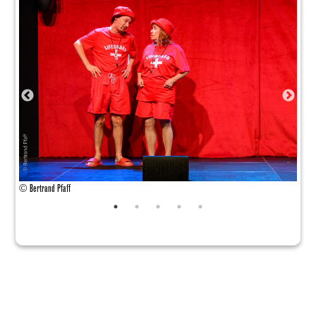
© Bertrand Pfaff
© Ber