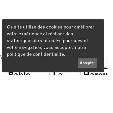
Ce site utilise des cookies pour améliorer
votre expérience et réaliser des
statistiques de visites. En poursuivant
votre navigation, vous acceptez notre
politique de confidentialité.
Vous aimerez peut-être aussi…
LISTE
INFOS
Accepter
HUMOUR
THÉÂTRE
STAN
10 DÉC 26
31 OCT 26
15 AVRIL 27
Pablo
La
Harou
Mira
pêche
—
Adresse
cherche
du
Bonjou
Théâtre du Passage
Passage Maximilien-de-Meuron 4
encore le
jour
quand
2000 Neuchâtel
titre de
même
son