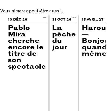
Vous aimerez peut-être aussi…
HUMOUR
THÉÂTRE
STAN
10 DÉC 26
31 OCT 26
15 AVRIL 27
Pablo
La
Harou
Mira
pêche
—
cherche
du
Bonjou
encore le
jour
quand
titre de
même
son
spectacle