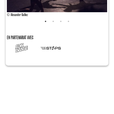
© Alexander Galliez
© Alex
EN PARTENARIAT AVEC