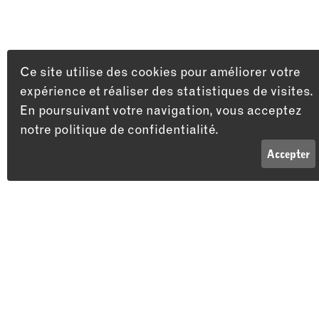
Ce site utilise des cookies pour améliorer votre
expérience et réaliser des statistiques de visites.
En poursuivant votre navigation, vous acceptez
notre politique de confidentialité.
LISTE
INFOS
Accepter
Adresse
Théâtre du Passage
Passage Maximilien-de-Meuron 4
2000 Neuchâtel