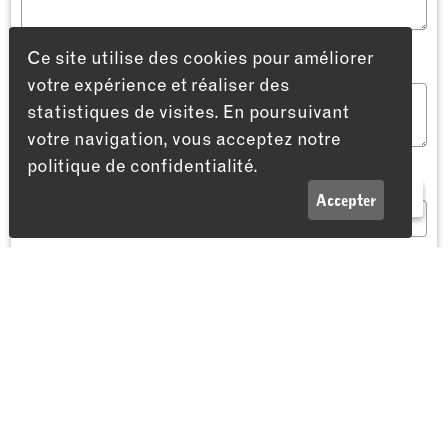
Ce site utilise des cookies pour améliorer
Commentaire
votre expérience et réaliser des
statistiques de visites. En poursuivant
votre navigation, vous acceptez notre
politique de confidentialité.
Combien font 3 + 4 *
LISTE
INFOS
Accepter
Envoyer
Adresse
Théâtre du Passage
Passage Maximilien-de-Meuron 4
2000 Neuchâtel