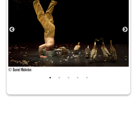
© Daniel Michelon
© Dan