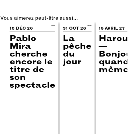
Vous aimerez peut-être aussi…
HUMOUR
THÉÂTRE
STAN
10 DÉC 26
31 OCT 26
15 AVRIL 27
Pablo
La
Harou
Mira
pêche
—
cherche
du
Bonjou
encore le
jour
quand
titre de
même
son
spectacle