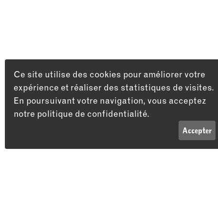
© Syl
Ce site utilise des cookies pour améliorer votre
expérience et réaliser des statistiques de visites.
En poursuivant votre navigation, vous acceptez
notre politique de confidentialité.
LISTE
INFOS
Accepter
Adresse
Théâtre du Passage
Vous aimerez peut-être aussi…
Passage Maximilien-de-Meuron 4
2000 Neuchâtel
HUMOUR
THÉÂTRE
STAN
10 DÉC 26
31 OCT 26
15 AVRIL 27
Pablo
La
Harou