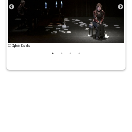
© Sylvain Chabloz